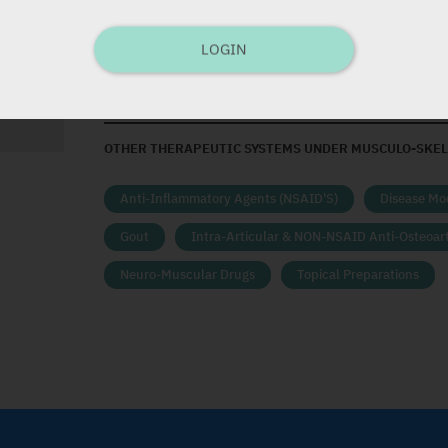
הוד -
LOGIN
OTHER THERAPEUTIC SYSTEMS UNDER MUSCULO-SKEL
Anti-Inflammatory Agents (NSAID'S)
Disease Mo
Gout
Intra-Articular & NON-NSAID Anti-Osteoart
Neuro-Muscular Drugs
Topical Preparations