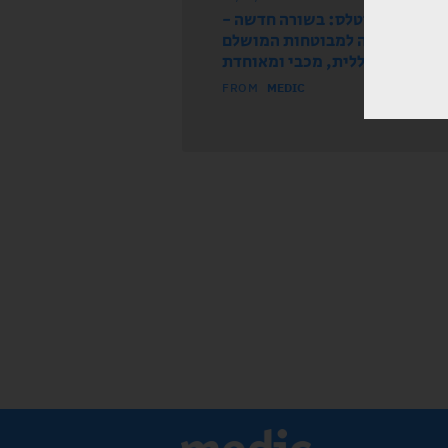
עה מחברת אסטלס: בשורה חדשה
ואוזה זמינה למבוטחות המושלם
בכללית, מכבי ומאוחדת
FROM
MEDIC