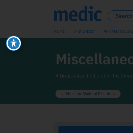
HOME
A-B INDEX
PHARMACOLOG
Miscellane
4 Drugs classified under this ther
Musculo-Skeletal Disorders