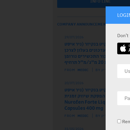
INFO LINE
LOGI
COMPANY ANNOUNCEMENTS
Don’t
29/07/2026
ל הרישום רקיט בנקיזר (ניר איסט
 מודיע על עדכונים בעלון לצרכן
לון לרופא עבור התכשירים נורופן
וז ותות 20 מ"ג/מ"ל תרחיף
FROM
MEDIC
BY מדיק
20/07/2026
ל הרישום רקיט בנקיזר (ניר איסט
) מודיע על הפסקת שיווק זמנית
של התכשיר Nurofen Forte Liquid
Capsules 400 mg
FROM
MEDIC
BY מדיק
Re
31/05/2026