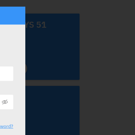
EXONDYS 51
edison
Xiapex
egapharm
sword?