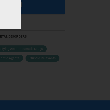
ETAL DISORDERS
difying Anti-Rheumatic Drugs
hritic Agents
Muscle Relaxants