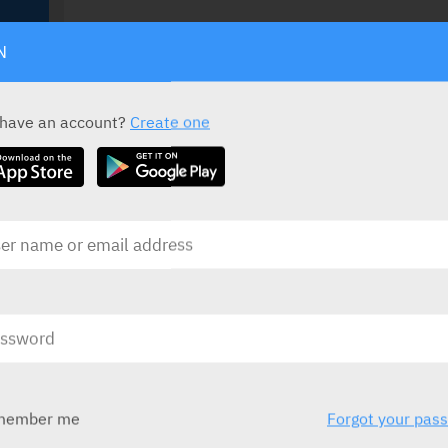
N
Elevidys
Roche
M
 have an account?
Create one
בע
בע"מ)
ובע
לילדים תפ
בע
Voxzogo
בע"מ
Medison
M
member me
Forgot your pas