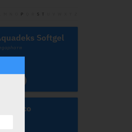
L
M
N
O
P
Q
R
S
T
U
V
W
X
Y
Z
quadeks Softgel
egapharm
Kalydeco
ertex