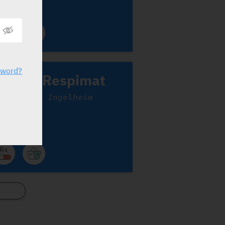
sword?
piriva Respimat
oehringer Ingelheim