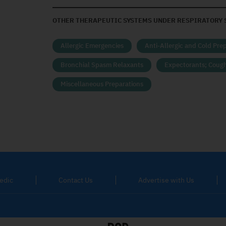
OTHER THERAPEUTIC SYSTEMS UNDER RESPIRATORY 
Allergic Emergencies
Anti-Allergic and Cold Pre
Bronchial Spasm Relaxants
Expectorants; Coug
Miscellaneous Preparations
edic
Contact Us
Advertise with Us