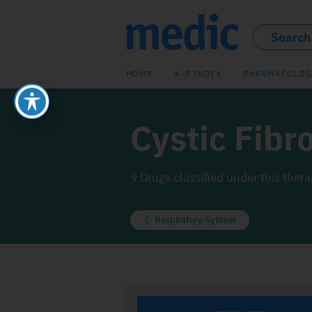
HOME
A-B INDEX
PHARMACOLOG
Cystic Fibr
9 Drugs classified under this ther
Respiratory System