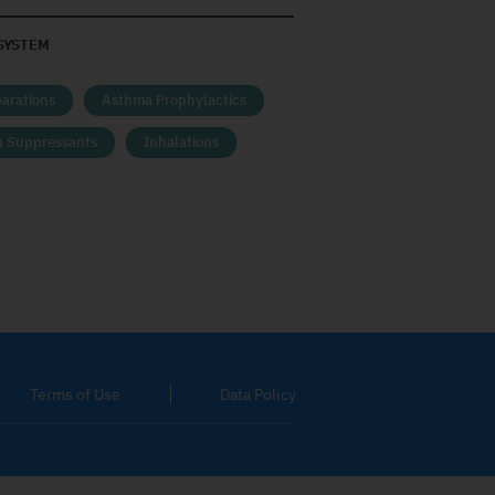
SYSTEM
parations
Asthma Prophylactics
h Suppressants
Inhalations
Terms of Use
Data Policy