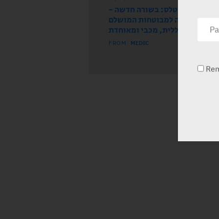
עה מחברת אסטלס: בשורה חדשה
ואוזה זמינה למבוטחות המושלם
בכללית, מכבי ומאוחדת
FROM
MEDIC
Re