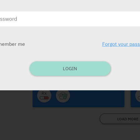
הוד -
member me
Forgot your pas
Pulmozyme
S
Roche
B
LOGIN
LOAD MORE