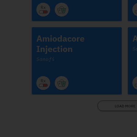
Amiodacore
A
Injection
S
Sanofi
LOAD MORE