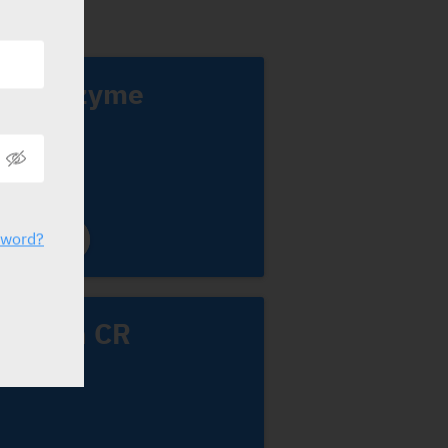
Aldurazyme
anofi
sword?
Ambien CR
anofi