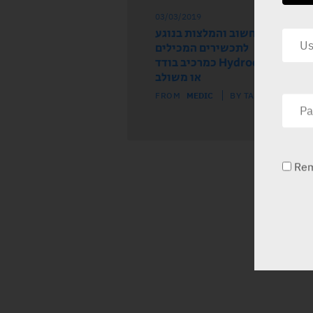
03/03/2019
דע בטיחות חשוב והמלצות בנוגע
לתכשירים המכילים
Hydrochlorothiazide כמרכיב בודד
או משולב
FROM
MEDIC
BY TALI HADAR
Re