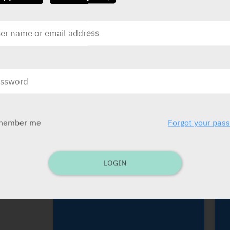
DRUGS DISRIBUTED BY SANOFI-AVENTIS ISRAEL LTD
מי
Adenocor
Sanofi
S
member me
Forgot your pas
LOGIN
Amaryl
Sanofi
S