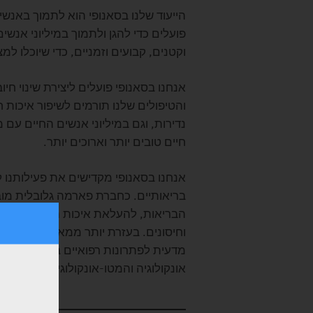
הייעוד שלנו בסאנופי הוא לתמוך באנש
פועלים כדי להגן ולתמוך במיליוני אנש
וקטנים, קבועים וזמניים, כדי שיוכלו ל
אנחנו בסאנופי פועלים ליצירת שינוי חי
והטיפולים שלנו תורמים לשיפור איכות 
נדירות, וגם במיליוני אנשים החיים עם 
חיים טובים יותר וארוכים יותר.
אנחנו בסאנופי מקדישים את פעילותנו
בריאותיים. כחברת פארמה גלובלית מוב
הבריאות, להעלאת איכות החיים ולהעצ
וחיסונים. בעזרת יותר ממאה אלף האנש
מדעית לפתרונות רפואיים ברחבי העול
אונקולוגיה והמטו-אונקולוגיה, מערכת 