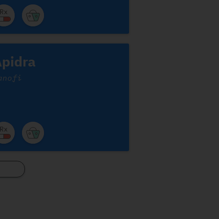
pidra
anofi