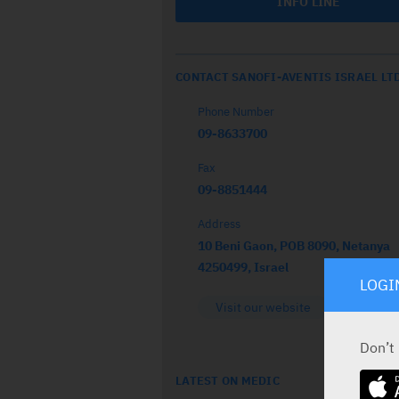
INFO LINE
CONTACT SANOFI-AVENTIS ISRAEL LT
Phone Number
09-8633700
Fax
09-8851444
Address
10 Beni Gaon, POB 8090, Netanya
4250499, Israel
LOGI
Visit our website
Don’t
LATEST ON MEDIC