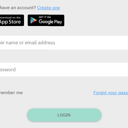
ALL THE ACTIVE INGREDIENT DRUGS
 have an account?
Create one
Ambien CR
S
Sanofi
S
בע
בע"מ)
ובע
לילדים תפ
member me
Forgot your pas
בע
Zodorm
בע"מ
Unipharm
LOGIN