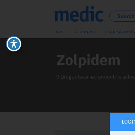
HOME
A-B INDEX
PHARMACOLOG
Zolpidem
3 Drugs classified under this activ
LOGI