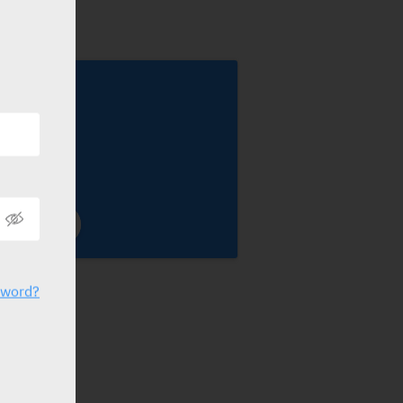
tilnox
anofi
sword?