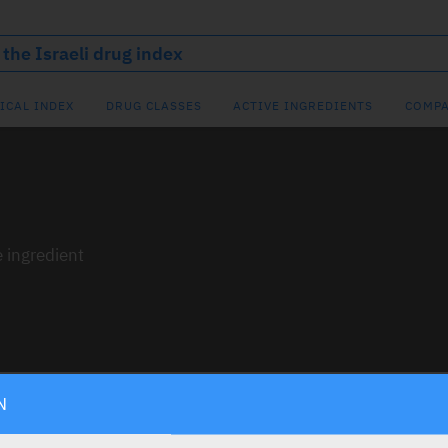
ICAL INDEX
DRUG CLASSES
ACTIVE INGREDIENTS
COMPA
e ingredient
N