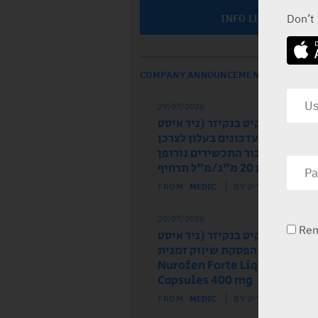
Don’t
INFO LINE
COMPANY ANNOUNCEMENTS
29/07/2026
ל הרישום רקיט בנקיזר (ניר איסט
 מודיע על עדכונים בעלון לצרכן
לון לרופא עבור התכשירים נורופן
וז ותות 20 מ"ג/מ"ל תרחיף
FROM
MEDIC
BY מדיק
20/07/2026
Re
ל הרישום רקיט בנקיזר (ניר איסט
) מודיע על הפסקת שיווק זמנית
של התכשיר Nurofen Forte Liquid
Capsules 400 mg
FROM
MEDIC
BY מדיק