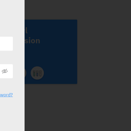
iseptyl
Suspension
ekah
sword?