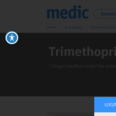
HOME
A-B INDEX
PHARMACOLOG
Trimethopr
3 Drugs classified under this activ
LOGI