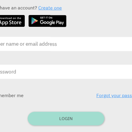
ALL THE ACTIVE INGREDIENT DRUGS
 have an account?
Create one
Diseptyl Forte
D
Caplets
Rekah
R
בע
בע"מ)
ובע
לילדים תפ
member me
Forgot your pas
בע
Septrin for Infusion
בע"מ
Perrigo
LOGIN