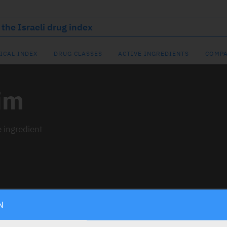
ICAL INDEX
DRUG CLASSES
ACTIVE INGREDIENTS
COMPA
im
e ingredient
N