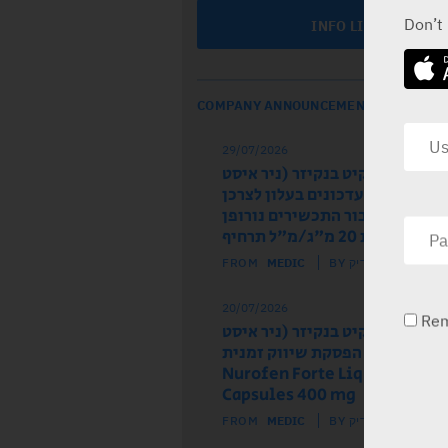
Don’t
INFO LINE
COMPANY ANNOUNCEMENTS
29/07/2026
ל הרישום רקיט בנקיזר (ניר איסט
 מודיע על עדכונים בעלון לצרכן
לון לרופא עבור התכשירים נורופן
וז ותות 20 מ"ג/מ"ל תרחיף
FROM
MEDIC
BY מדיק
20/07/2026
Re
ל הרישום רקיט בנקיזר (ניר איסט
) מודיע על הפסקת שיווק זמנית
של התכשיר Nurofen Forte Liquid
Capsules 400 mg
FROM
MEDIC
BY מדיק