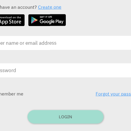
ALL THE ACTIVE INGREDIENT DRUGS
 have an account?
Create one
Mitoxantron
“Ebewe” 2 mg/ml
Novartis
בע
בע"מ)
ובע
לילדים תפ
member me
Forgot your pas
בע
בע"מ
LOGIN