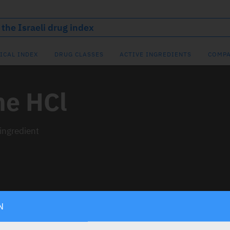
ICAL INDEX
DRUG CLASSES
ACTIVE INGREDIENTS
COMPA
ne HCl
 ingredient
N