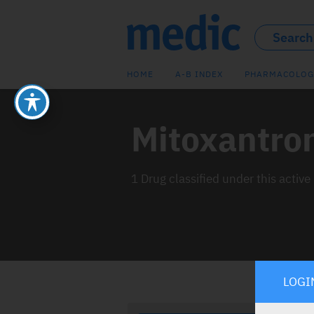
HOME
A-B INDEX
PHARMACOLOG
Mitoxantro
1 Drug classified under this active
LOGI