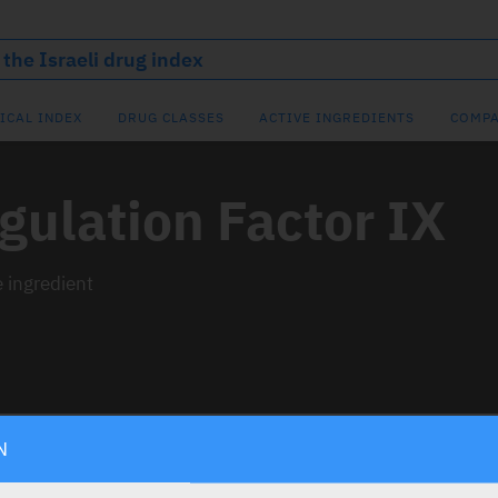
ICAL INDEX
DRUG CLASSES
ACTIVE INGREDIENTS
COMPA
ulation Factor IX
e ingredient
N