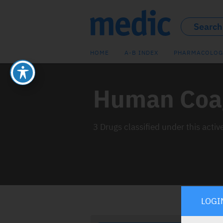
HOME
A-B INDEX
PHARMACOLOG
Human Coag
3 Drugs classified under this activ
LOGI