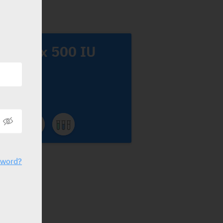
eriplex 500 IU
enmedix
sword?