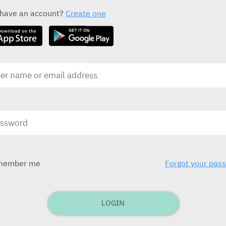
ALL THE ACTIVE INGREDIENT DRUGS
 have an account?
Create one
Beriplex 250 IU
B
Genmedix
G
בע
בע"מ)
ובע
לילדים תפ
member me
Forgot your pas
בע
Octaplex
בע"מ
Dover Medical
LOGIN