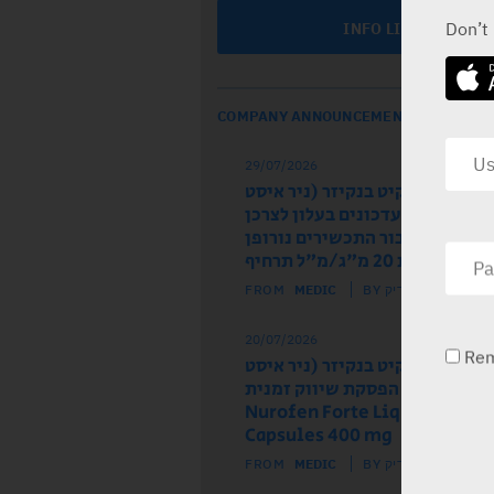
Don’t
INFO LINE
COMPANY ANNOUNCEMENTS
29/07/2026
ל הרישום רקיט בנקיזר (ניר איסט
 מודיע על עדכונים בעלון לצרכן
לון לרופא עבור התכשירים נורופן
וז ותות 20 מ"ג/מ"ל תרחיף
FROM
MEDIC
BY מדיק
20/07/2026
Re
ל הרישום רקיט בנקיזר (ניר איסט
) מודיע על הפסקת שיווק זמנית
של התכשיר Nurofen Forte Liquid
Capsules 400 mg
FROM
MEDIC
BY מדיק