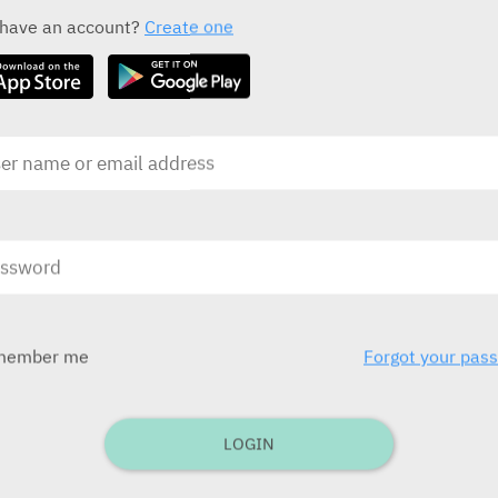
ALL THE DRUG CLASS DRUGS
 have an account?
Create one
Esmeron
MSD
בע
בע"מ)
ובע
לילדים תפ
member me
Forgot your pas
בע
בע"מ
LOGIN