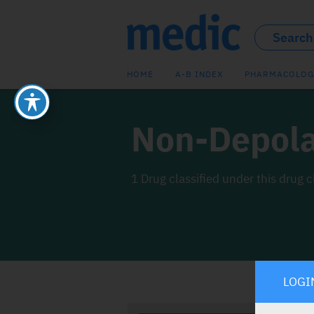
HOME
A-B INDEX
PHARMACOLOG
Non-Depola
1 Drug classified under this drug c
LOGI