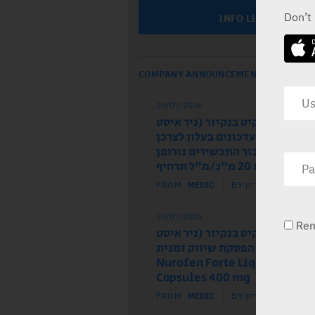
Don’t
INFO LINE
COMPANY ANNOUNCEMENTS
29/07/2026
ל הרישום רקיט בנקיזר (ניר איסט
 מודיע על עדכונים בעלון לצרכן
לון לרופא עבור התכשירים נורופן
וז ותות 20 מ"ג/מ"ל תרחיף
FROM
MEDIC
BY מדיק
20/07/2026
Re
ל הרישום רקיט בנקיזר (ניר איסט
) מודיע על הפסקת שיווק זמנית
של התכשיר Nurofen Forte Liquid
Capsules 400 mg
FROM
MEDIC
BY מדיק