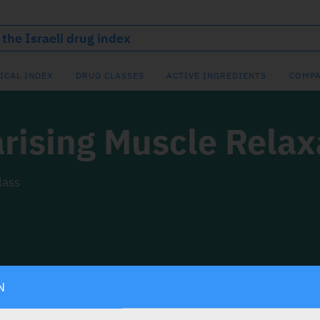
ICAL INDEX
DRUG CLASSES
ACTIVE INGREDIENTS
COMPA
rising Muscle Relax
lass
N