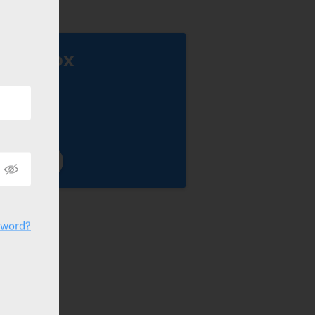
erriprox
apidot
sword?