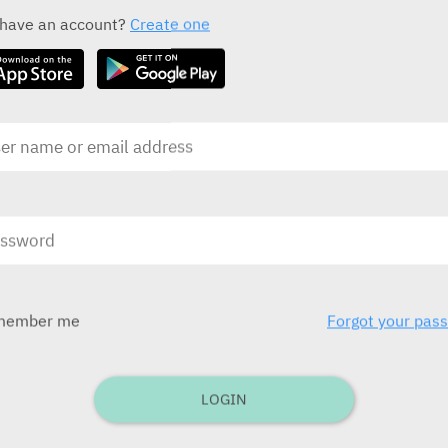
ALL THE DRUG CLASS DRUGS
 have an account?
Create one
Desferal® 0.5 g
F
Novartis
L
מבק
ION
בע
member me
Forgot your pas
בע"מ)
ובע
לילדים תפ
LOGIN