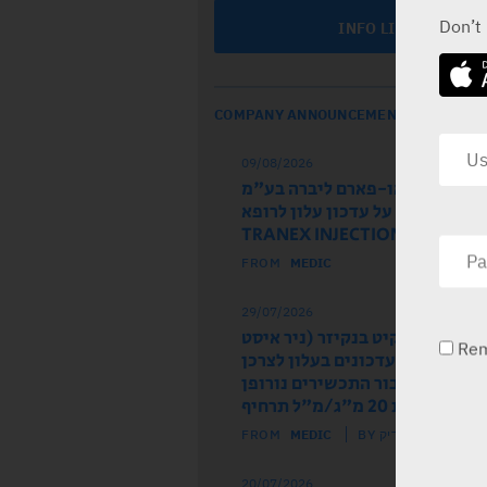
Don’t
INFO LINE
COMPANY ANNOUNCEMENTS
09/08/2026
חברת טק-או-פארם ליברה בע"מ
שת להודיע על עדכון עלון לרופא
של התכשיר TRANEX INJECT
FROM
MEDIC
29/07/2026
ל הרישום רקיט בנקיזר (ניר איסט
Re
 מודיע על עדכונים בעלון לצרכן
לון לרופא עבור התכשירים נורופן
וז ותות 20 מ"ג/מ"ל תרחיף
FROM
MEDIC
BY מדיק
20/07/2026