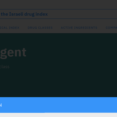
ICAL INDEX
DRUG CLASSES
ACTIVE INGREDIENTS
COMPA
Agent
class
N