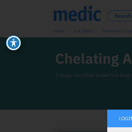
HOME
A-B INDEX
PHARMACOLOG
Chelating 
2 Drugs classified under this drug 
LOGI