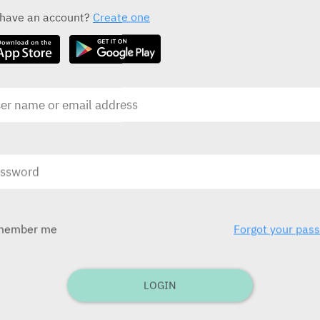
ALL THE ACTIVE INGREDIENT DRUGS
 have an account?
Create one
Actemra
S
Roche
R
בע
בע"מ)
ובע
לילדים תפ
member me
Forgot your pas
בע
בע"מ
LOGIN