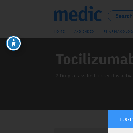
HOME
A-B INDEX
PHARMACOLOG
Tocilizuma
2 Drugs classified under this activ
LOGI