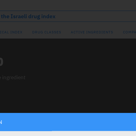
ICAL INDEX
DRUG CLASSES
ACTIVE INGREDIENTS
COMPA
b
e ingredient
N