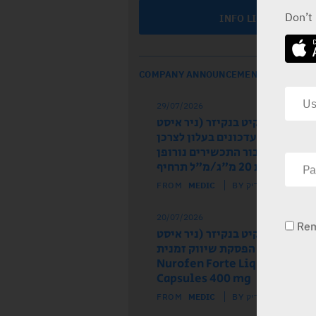
Don’t
INFO LINE
COMPANY ANNOUNCEMENTS
29/07/2026
ל הרישום רקיט בנקיזר (ניר איסט
 מודיע על עדכונים בעלון לצרכן
לון לרופא עבור התכשירים נורופן
וז ותות 20 מ"ג/מ"ל תרחיף
FROM
MEDIC
BY מדיק
20/07/2026
Re
ל הרישום רקיט בנקיזר (ניר איסט
) מודיע על הפסקת שיווק זמנית
של התכשיר Nurofen Forte Liquid
Capsules 400 mg
FROM
MEDIC
BY מדיק