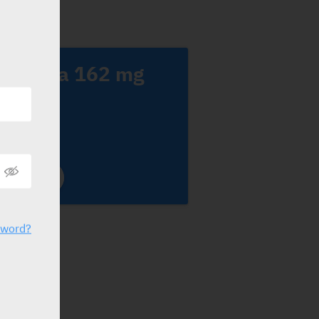
Actemra 162 mg
.C.
oche
sword?