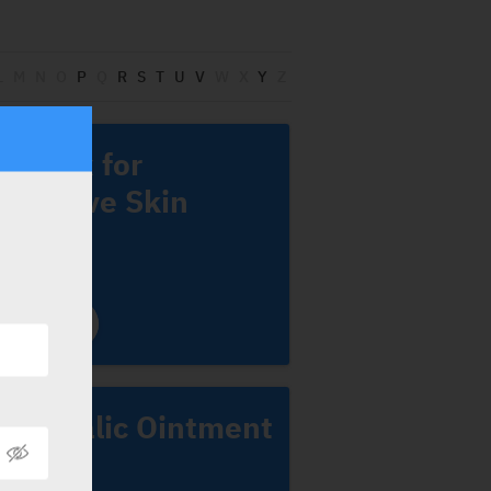
L
M
N
O
P
Q
R
S
T
U
V
W
X
Y
Z
learex for
ensitive Skin
ediline
iprosalic Ointment
SD