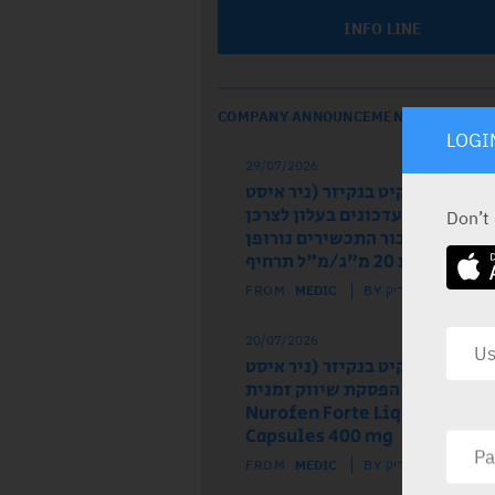
INFO LINE
COMPANY ANNOUNCEMENTS
LOGI
29/07/2026
ל הרישום רקיט בנקיזר (ניר איסט
 מודיע על עדכונים בעלון לצרכן
Don’t
לון לרופא עבור התכשירים נורופן
וז ותות 20 מ"ג/מ"ל תרחיף
FROM
MEDIC
BY מדיק
20/07/2026
ל הרישום רקיט בנקיזר (ניר איסט
) מודיע על הפסקת שיווק זמנית
של התכשיר Nurofen Forte Liquid
Capsules 400 mg
FROM
MEDIC
BY מדיק