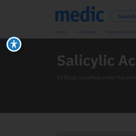
HOME
A-B INDEX
PHARMACOLOG
Salicylic Ac
15 Drugs classified under this acti