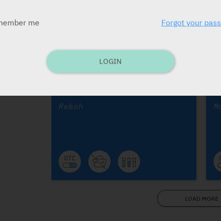
הוד -
member me
Forgot your pas
LOGIN
Pitrisol
R
Rekah
M
LOAD MORE