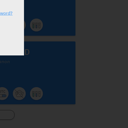
sword?
ublex D
anon