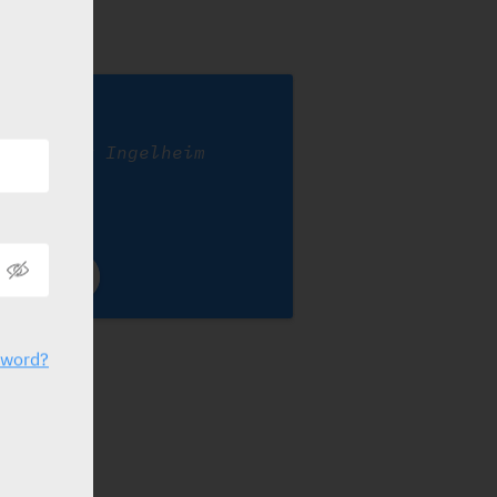
ifrol
oehringer Ingelheim
sword?