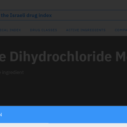
ICAL INDEX
DRUG CLASSES
ACTIVE INGREDIENTS
COMPA
e Dihydrochloride 
e ingredient
N