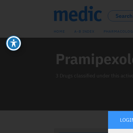
HOME
A-B INDEX
PHARMACOLOG
Pramipexol
3 Drugs classified under this activ
LOGI