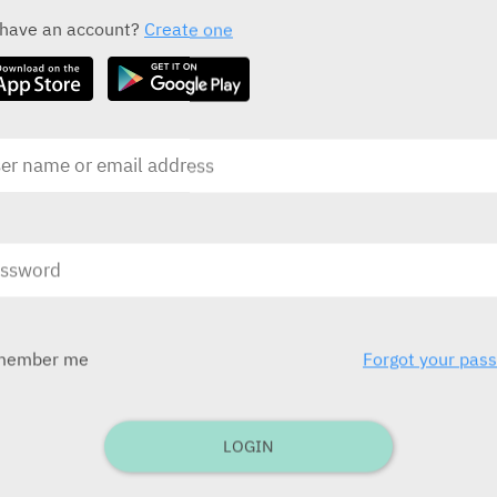
ALL THE ACTIVE INGREDIENT DRUGS
 have an account?
Create one
Pramipexole
S
Inovamed
B
בע
בע"מ)
ובע
לילדים תפ
member me
Forgot your pas
בע
Sifrol ER
בע"מ
Boehringer Ingelheim
LOGIN