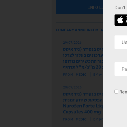
Don’t
INFO LINE
COMPANY ANNOUNCEMENTS
29/07/2026
ל הרישום רקיט בנקיזר (ניר איסט
 מודיע על עדכונים בעלון לצרכן
לון לרופא עבור התכשירים נורופן
וז ותות 20 מ"ג/מ"ל תרחיף
FROM
MEDIC
BY מדיק
20/07/2026
Re
ל הרישום רקיט בנקיזר (ניר איסט
) מודיע על הפסקת שיווק זמנית
של התכשיר Nurofen Forte Liquid
Capsules 400 mg
FROM
MEDIC
BY מדיק