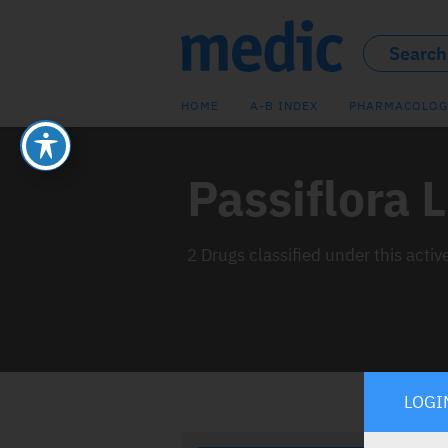
HOME
A-B INDEX
PHARMACOLOG
Passiflora 
2 Drugs classified under this activ
LOGI