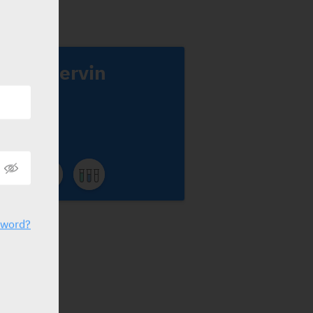
Calmanervin
ablets
AM-ON
sword?