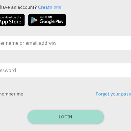
ALL THE ACTIVE INGREDIENT DRUGS
 have an account?
Create one
Calmanervin Elixir
T
SAM-ON
S
בע
בע"מ)
ובע
לילדים תפ
member me
Forgot your pas
בע
בע"מ
LOGIN