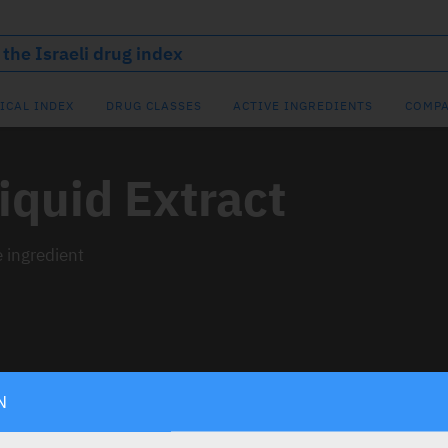
ICAL INDEX
DRUG CLASSES
ACTIVE INGREDIENTS
COMPA
Liquid Extract
e ingredient
N