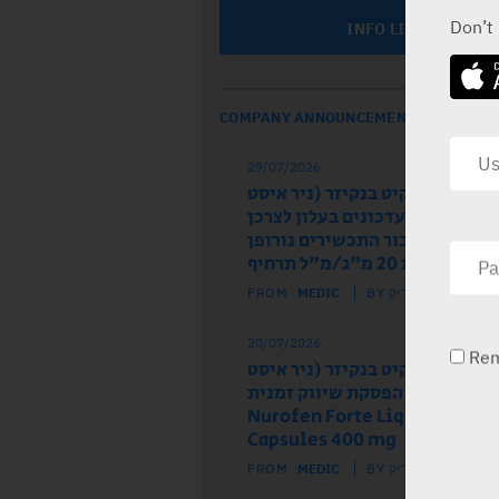
Don’t
INFO LINE
COMPANY ANNOUNCEMENTS
29/07/2026
ל הרישום רקיט בנקיזר (ניר איסט
 מודיע על עדכונים בעלון לצרכן
לון לרופא עבור התכשירים נורופן
וז ותות 20 מ"ג/מ"ל תרחיף
FROM
MEDIC
BY מדיק
20/07/2026
Re
ל הרישום רקיט בנקיזר (ניר איסט
) מודיע על הפסקת שיווק זמנית
של התכשיר Nurofen Forte Liquid
Capsules 400 mg
FROM
MEDIC
BY מדיק