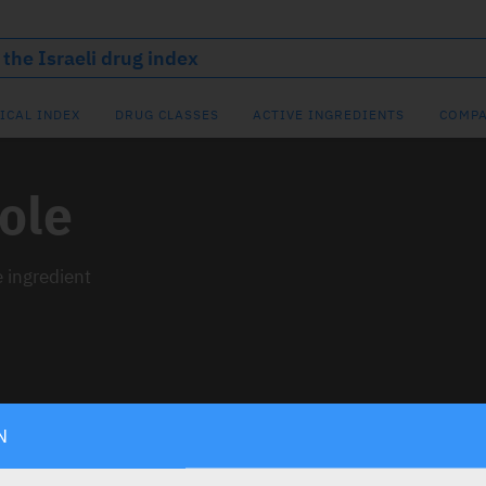
ICAL INDEX
DRUG CLASSES
ACTIVE INGREDIENTS
COMPA
ole
e ingredient
N