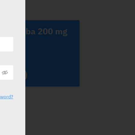
Cresemba 200 mg
V
fizer
sword?