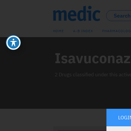
HOME
A-B INDEX
PHARMACOLOG
Isavuconaz
2 Drugs classified under this activ
LOGI