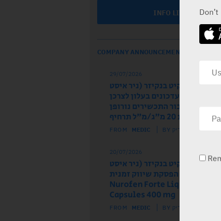
Don’t
INFO LINE
COMPANY ANNOUNCEMENTS
29/07/2026
ל הרישום רקיט בנקיזר (ניר איסט
 מודיע על עדכונים בעלון לצרכן
לון לרופא עבור התכשירים נורופן
וז ותות 20 מ"ג/מ"ל תרחיף
FROM
MEDIC
BY מדיק
20/07/2026
Re
ל הרישום רקיט בנקיזר (ניר איסט
) מודיע על הפסקת שיווק זמנית
של התכשיר Nurofen Forte Liquid
Capsules 400 mg
FROM
MEDIC
BY מדיק