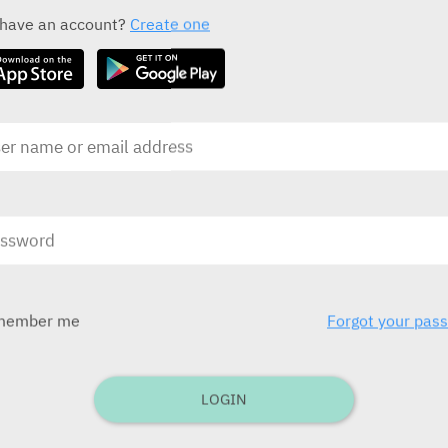
ALL THE ACTIVE INGREDIENT DRUGS
 have an account?
Create one
Cresemba 100 mg
Capsules
I
Pfizer
P
בע
בע"מ)
ובע
לילדים תפ
member me
Forgot your pas
בע
בע"מ
LOGIN