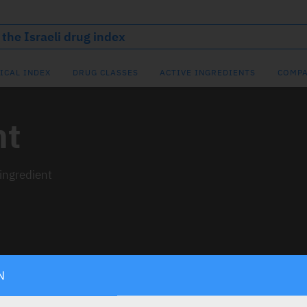
ICAL INDEX
DRUG CLASSES
ACTIVE INGREDIENTS
COMPA
nt
 ingredient
N