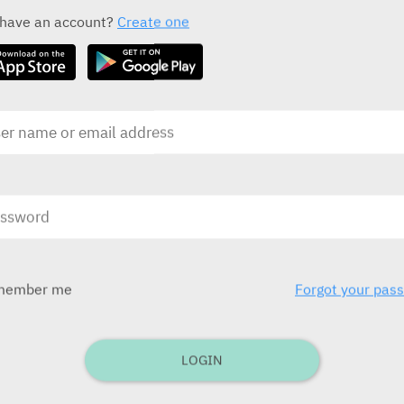
ALL THE ACTIVE INGREDIENT DRUGS
 have an account?
Create one
QUVIVIQ
CTS
בע
בע"מ)
ובע
לילדים תפ
member me
Forgot your pas
בע
בע"מ
LOGIN