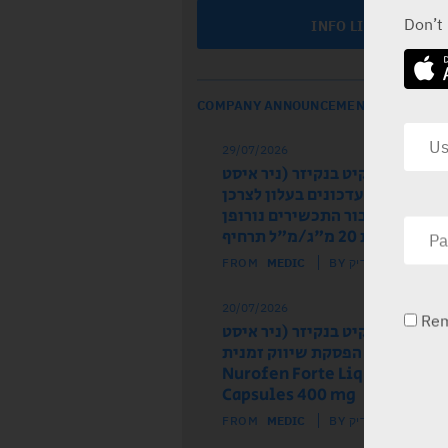
Don’t
INFO LINE
COMPANY ANNOUNCEMENTS
29/07/2026
ל הרישום רקיט בנקיזר (ניר איסט
 מודיע על עדכונים בעלון לצרכן
לון לרופא עבור התכשירים נורופן
וז ותות 20 מ"ג/מ"ל תרחיף
FROM
MEDIC
BY מדיק
20/07/2026
Re
ל הרישום רקיט בנקיזר (ניר איסט
) מודיע על הפסקת שיווק זמנית
של התכשיר Nurofen Forte Liquid
Capsules 400 mg
FROM
MEDIC
BY מדיק