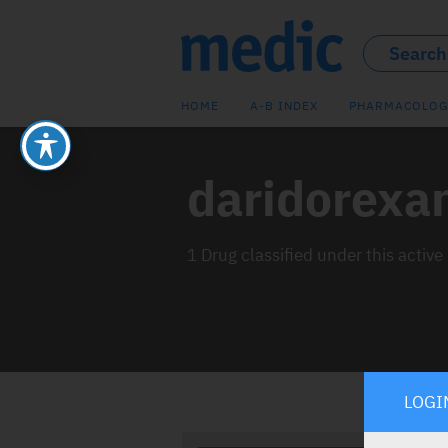
HOME
A-B INDEX
PHARMACOLOG
daridorexa
1 Drug classified under this active
LOGI