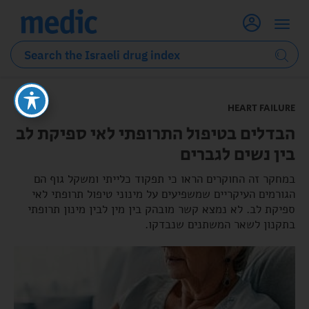
HEART FAILURE
הבדלים בטיפול התרופתי לאי ספיקת לב
בין נשים לגברים
במחקר זה החוקרים הראו כי תפקוד כלייתי ומשקל גוף הם
הגורמים העיקריים שמשפיעים על מינוני טיפול תרופתי לאי
ספיקת לב. לא נמצא קשר מובהק בין מין לבין מינון תרופתי
בתקנון לשאר המשתנים שנבדקו.