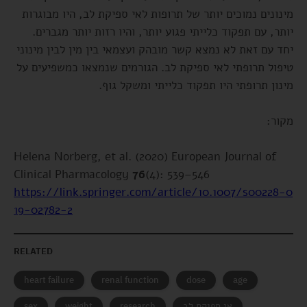
מינונים נמוכים יותר של תרופות לאי ספיקת לב, היו מבוגרות
יותר, עם תפקוד כלייתי פגוע יותר, והיו רזות יותר מגברים.
יחד עם זאת לא נמצא קשר מובהק ועצמאי בין מין לבין מינוני
טיפול תרופתי לאי ספיקת לב. הגורמים שנמצאו כמשפיעים על
מינון תרופתי היו תפקוד כלייתי ומשקל גוף.
מקור:
Helena Norberg, et al. (2020) European Journal of
Clinical Pharmacology
76
(4): 539–546
https://link.springer.com/article/10.1007/s00228-0
19-02782-2
RELATED
heart failure
renal function
dose
age
אי ספיקת לב
sex
weight
research