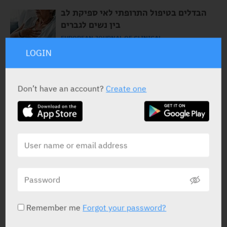
הבדלים בטיפול התרופתי לאי ספיקת לב
בין נשים לגברים
EUROPEAN JOURNAL OF CLINICAL
PHARMACOLOGY
LOGIN
20.07.2020
Don’t have an account?
Create one
טיפול חדשני במטופלים עם ALS באמצעות
Hepatocyte Growth Factor- היבטים
פרמקודינמיים, בטיחות ונסבלות
AMERICAN COLLEGE OF CLINICAL
PHARMACOLOGY
23.05.2019
מנה בודדת של מוקסיפלוקסצין במטופלים
פדיאטריים- פרמקוקינטיקה, בטיחות
וסבילות
Remember me
Forgot your password?
AMERICAN COLLEGE OF CLINICAL
PHARMACOLOGY