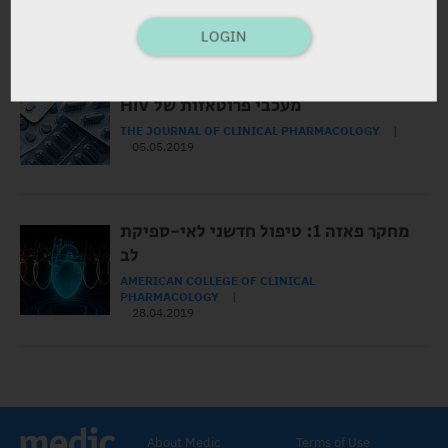
13.05.2019
LOGIN
המלצות למינון קווטיאפין במתן משולב עם
מעכבי פרוטאזות של HIV
THE JOURNAL OF CLINICAL PHARMACOLOGY
05.05.2019
מחקר פאזה 1: טיפול חדשני לאי-ספיקת
לב
AMERICAN COLLEGE OF CLINICAL
PHARMACOLOGY
28.04.2019
About Medic
Terms of Use