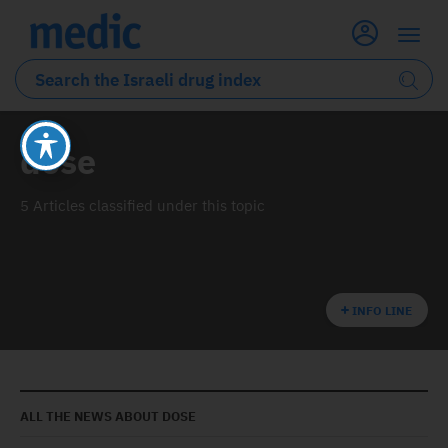
dose
5 Articles classified under this topic
INFO LINE
ALL THE NEWS ABOUT
DOSE