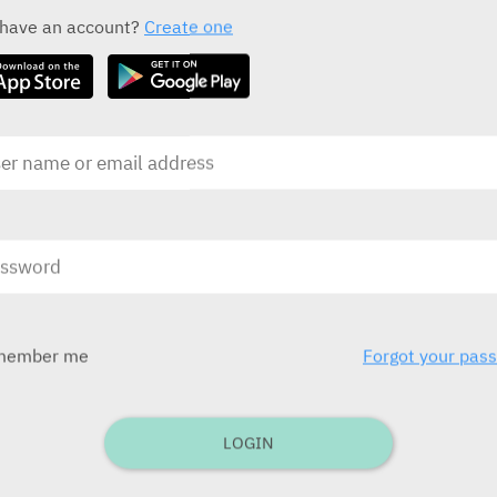
ALL THE DRUG CLASS DRUGS
 have an account?
Create one
CAMZYOS
Bristol Myers Squibb
(Israel) Ltd.
מבק
ION
בע
member me
Forgot your pas
בע"מ)
ובע
לילדים תפ
LOGIN