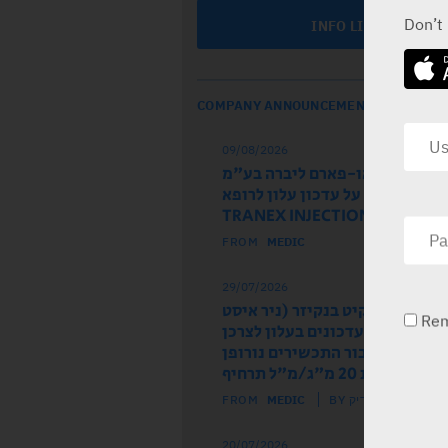
Don’t
INFO LINE
COMPANY ANNOUNCEMENTS
09/08/2026
חברת טק-או-פארם ליברה בע"מ
שת להודיע על עדכון עלון לרופא
של התכשיר TRANEX INJECT
FROM
MEDIC
29/07/2026
ל הרישום רקיט בנקיזר (ניר איסט
Re
 מודיע על עדכונים בעלון לצרכן
לון לרופא עבור התכשירים נורופן
וז ותות 20 מ"ג/מ"ל תרחיף
FROM
MEDIC
BY מדיק
20/07/2026