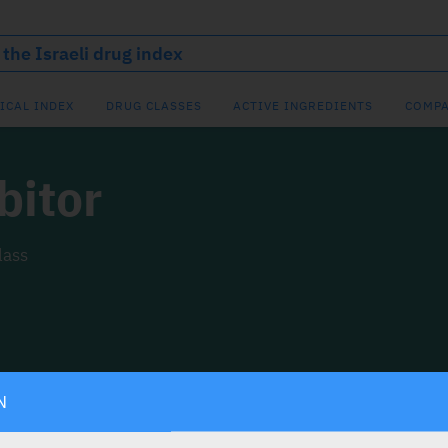
ICAL INDEX
DRUG CLASSES
ACTIVE INGREDIENTS
COMPA
bitor
lass
N