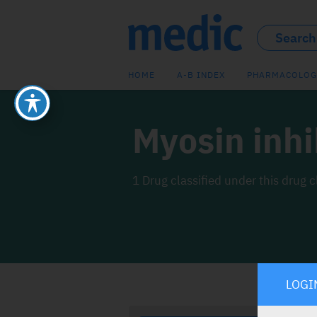
HOME
A-B INDEX
PHARMACOLOG
Myosin inhi
1 Drug classified under this drug c
LOGI