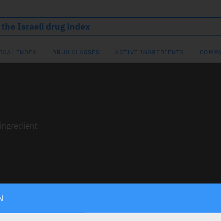
ICAL INDEX
DRUG CLASSES
ACTIVE INGREDIENTS
COMPA
 ingredient
N