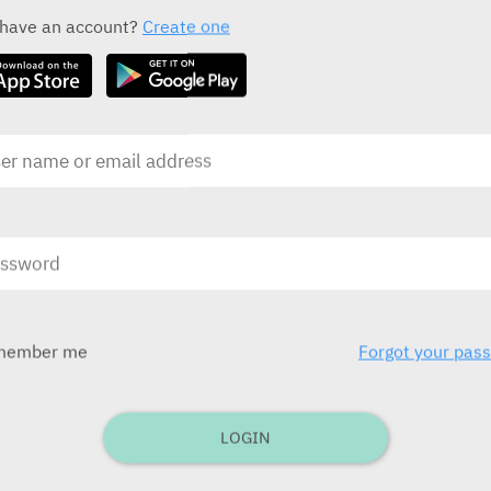
ALL THE ACTIVE INGREDIENT DRUGS
 have an account?
Create one
Tamiflu 30, 45, 75
mg
Roche
בע
בע"מ)
ובע
לילדים תפ
member me
Forgot your pas
בע
בע"מ
LOGIN