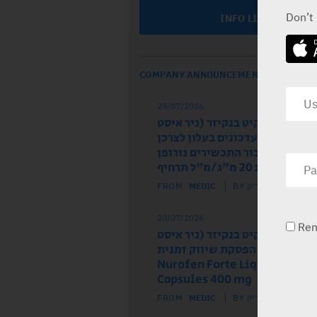
Don’t
INFO LINE
COMPANY ANNOUNCEMENTS
29/07/2026
ל הרישום רקיט בנקיזר (ניר איסט
 מודיע על עדכונים בעלון לצרכן
לון לרופא עבור התכשירים נורופן
וז ותות 20 מ"ג/מ"ל תרחיף
FROM
MEDIC
BY מדיק
20/07/2026
Re
ל הרישום רקיט בנקיזר (ניר איסט
) מודיע על הפסקת שיווק זמנית
של התכשיר Nurofen Forte Liquid
Capsules 400 mg
FROM
MEDIC
BY מדיק