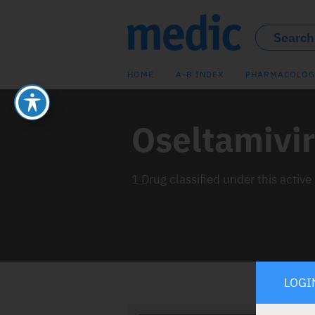
HOME
A-B INDEX
PHARMACOLOG
Oseltamivir
1 Drug classified under this active
LOGI