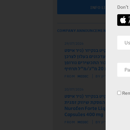
Don’t
INFO LINE
COMPANY ANNOUNCEMENTS
29/07/2026
ל הרישום רקיט בנקיזר (ניר איסט
 מודיע על עדכונים בעלון לצרכן
לון לרופא עבור התכשירים נורופן
וז ותות 20 מ"ג/מ"ל תרחיף
FROM
MEDIC
BY מדיק
20/07/2026
Re
ל הרישום רקיט בנקיזר (ניר איסט
) מודיע על הפסקת שיווק זמנית
של התכשיר Nurofen Forte Liquid
Capsules 400 mg
FROM
MEDIC
BY מדיק