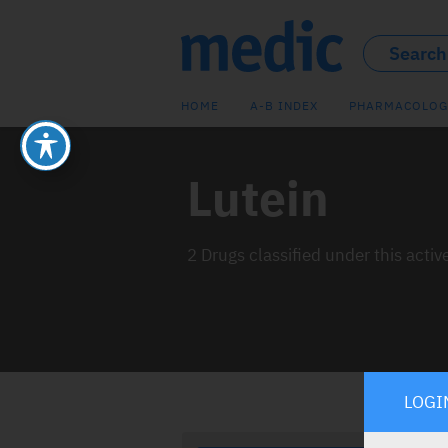
HOME
A-B INDEX
PHARMACOLOG
Lutein
2 Drugs classified under this activ
LOGI