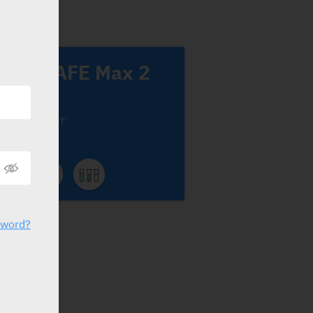
OPTI-SAFE Max 2
lus
r. Fischer
sword?