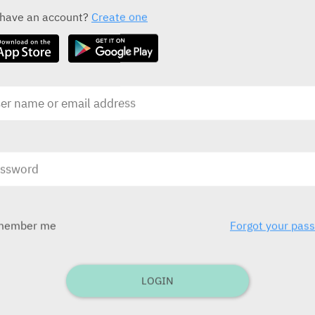
ALL THE ACTIVE INGREDIENT DRUGS
 have an account?
Create one
OPTI-SAFE Max 2
P
Dr. Fischer
D
בע
בע"מ)
ובע
לילדים תפ
member me
Forgot your pas
בע
בע"מ
LOGIN