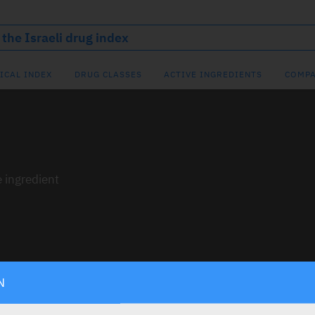
ICAL INDEX
DRUG CLASSES
ACTIVE INGREDIENTS
COMPA
e ingredient
N