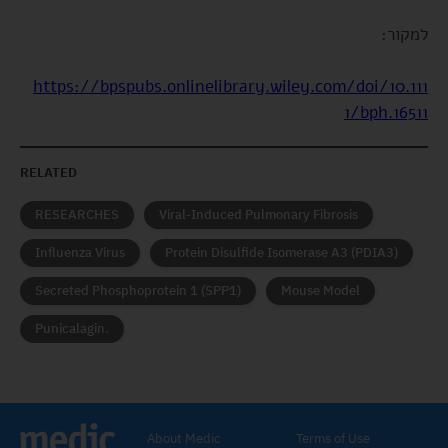
למקור:
https://bpspubs.onlinelibrary.wiley.com/doi/10.111
1/bph.16511
RELATED
RESEARCHES
Viral-Induced Pulmonary Fibrosis
Influenza Virus
Protein Disulfide Isomerase A3 (PDIA3)
Secreted Phosphoprotein 1 (SPP1)
Mouse Model
Punicalagin.
About Medic
Terms of Use