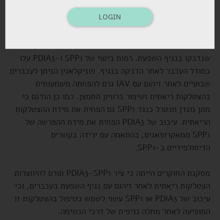
ריאתית וירידה בתפקוד הריאות בנבדקים עם ARDS (Acute
LOGIN
Respiratory Distress Syndrome) על רקע זיהום עם נגיף
השפעת, בהשוואה לנבדקים שלא לקו ב-ARDS. דגימות סרום
הדגימו עליה משמעותית בריכוז SPP1 ו-PDIA3 בנבדקים
שנדבקו בנגיף השפעת. רמות ביטוי של SPP1 ו-PDIA3 עלו
במודל העכבר לאחר הדבקה בנגיף. פוניקלאגין הניתן לעכברים
שבועיים לאחר זיהום עם IAV גרם להפחתה משמעותית
בהצטלקות ריאתית ושיפור ברוויון החמצן. כמו כן הודגם כי
מתן נוגדן מנטרל כנגד SPP1 גם הפחית את מידת ההצטלקות
הריאתית. עיכוב של PDIA3 הפחית את מידת ההפרשה של
SPP1 ממאקרופאגים, בהתאמה עם ירידה בקשרים
הדיסולפידיים ב-SPP1.
מסקנת החוקרים הייתה כי ציר PDIA3-SPP1 תורם להיווצרות
הצטלקות ריאתית לאחר זיהום עם נגיף השפעת בעכברים, וכי
עיכוב של PDIA3 או SPP1 עשוי לשמש כטיפול בהצטלקות זו
המופיעה לאחר מחלה נגיפית של דרכי הנשימה.