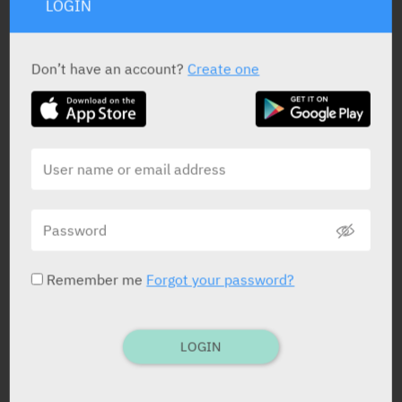
LOGIN
האם ניתן לטפל בהצטלקות ריאתית
הנגרמת כתוצאה מזיהום נגיפי של דרכי
הנשימה?
Don’t have an account?
Create one
מדיק
10.11.2024
האם תעלת TRPA1 יכולה לשמש מוקד
טיפול עבור פיברומיאלגיה?
BRITISH JOURNAL OF PHARMACOLOGY
18.09.2024
Remember me
Forgot your password?
מה המנגנון בו זעפרן יכול לשמש טיפול
עבור דכאון?
BRITISH JOURNAL OF PHARMACOLOGY
LOGIN
19.06.2024