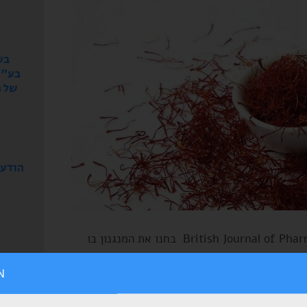
בע
בע"מ
הודעה
במחקר שהתפרסם בכתב העת British Journal of Pharmacology בחנו את המנגנון בו
 דכאון.
N
קמפרול-3-O-סופורוזיד (PCS-1) הינו המרכיב העיקרי בצמח Corcus Sativus (זעפרן-