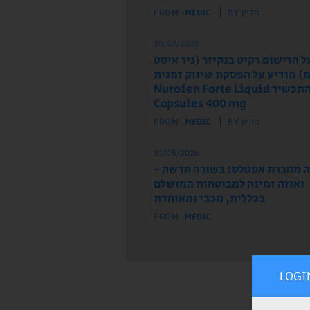
BY מדיק
MEDIC
FROM
20/07/2026
ל הרישום רקיט בנקיזר (ניר איסט
) מודיע על הפסקת שיווק זמנית
של התכשיר Nurofen Forte Liquid
Capsules 400 mg
BY מדיק
MEDIC
FROM
31/05/2026
 מחברת אסטלס: בשורה חדשה -
ואוזה זמינה למבוטחות המושלם
בכללית, מכבי ומאוחדת
FROM
MEDIC
LOGI