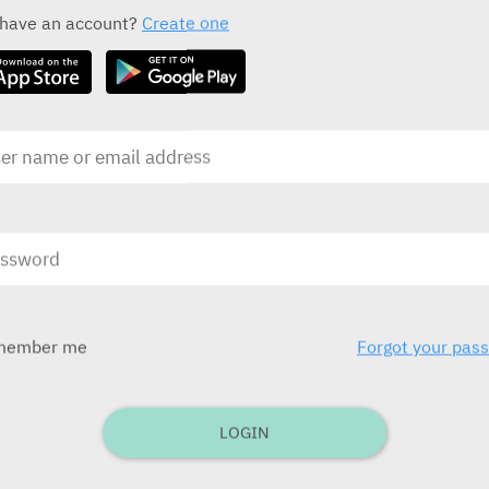
Saffron), ולו סגולות המשפרות את מצב הרוח. AMPK (AMP-activated protein
 have an account?
Create one
דכאון. במחקר זה החוקרים בחנו את הסגולות נוגדות
הדכאון של PCS-1 ואת אופן ההפעלה של AMPK על מנת לאשש כי זהו מוקד אפשרי לטיפול
פגיעה מתווכת קורטיקוסטרון (CORT) בתאי PC12 שימש כמודל in vitro לצורך הערכה של
ההשפעה המגנה של PCS-1 על מערכת העצבים. החוקרים השתמשו בתאי Neuro-2a ותאי
עצב ראשוניים על מנת לבחון את התפקיד של PCS-1 ביצירת סינפסות. הם השתמשו במודל
ר של דכאון המושרה על ידי CORT ומודל של עקה כרונית בלתי צפויה בדרגה קלה
(Chronic Unpredictable Mild Stress- CUMS) על מנת לבחון את סגולות נוגדות הדכאון
של PCS-1 באמצעות מבדקים התנהגותיים, הדמיית תהודה מגנטית (Magnetic Resonance
מיים. תספיג חלבון ומערך אימונוהיסטוכימי בוצעו על מנת
את מנגנון הפעילות של PCS-1. מערך לבחינת שינויים בפעילות הטרמית של תאים
member me
Forgot your pas
תוצאות המחקר הדגימו כי PCS-1 (במינון של 12.5-50 מיקרומול) הביא לשיפור בנזק
LOGIN
שהושרה על תאי PC12 באמצעות CORT, עקה חמצונית ודלקת. PCS-1 לבד תמך בעליה
בכמות הסינפסות בשורת תאי עצב ראשוניים ותאים מסוג Neuro-2a. נטילה פומית של