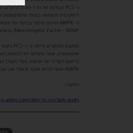
PCS-1 (במינון של
Neurotrophic Factor- BDNF) ובאוטופאגיה.
אוטופאגיה, אשר פועלים יחד להשגת השפ
ביישום הקליני של שימוש בעלי זעפרן לצו
AMPK עשוי להיות מוקד טיפולי טוב עבור טיפול בדכאון.
למקור:
ry.wiley.com/doi/10.1111/bph.16283
MPK