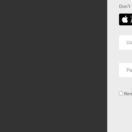
Don’t
Re