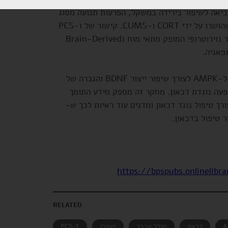
 10 ו-20 מ”ג/ק”ג) הביאה לשיפור בירידה במשקל, הפרעות תנועה מסוג
דיסקינזיה והפחתה בנפחי ההיפוקמפוס שהושרו על ידי CORT ו-CUMS. קישור של PCS-1
ל-AMPK הדגים שיפור בביטוי של פקטור נוירוטרופי המופק מתאי מוח (Brain-Derived
מסקנת החוקרים הייתה כי PCS-1 נקשר ל-AMPK לצורך שיפור ייצור BDNF והגברה של
עה נוגדת דכאון. מחקר זה מספק מידע התומך
רך טיפול נוגד דכאון ומדגים עוד ראיות לכך ש-
https://bpspubs.onlinelibra
RELATED
דכאון
מודל עכבר
זעפרן
PCS-1
A