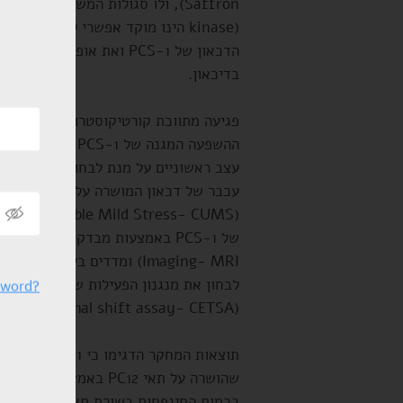
kinase) הינו מוקד אפשרי לטיפול ב
בדיכאון.
עכב
Imaging- MRI) ומדדים ביוכי
לבחון 
sword?
(Cellular thermal shift assay- CETSA) נמצא בשימוש לצורך אישוש מוקד הקישור.