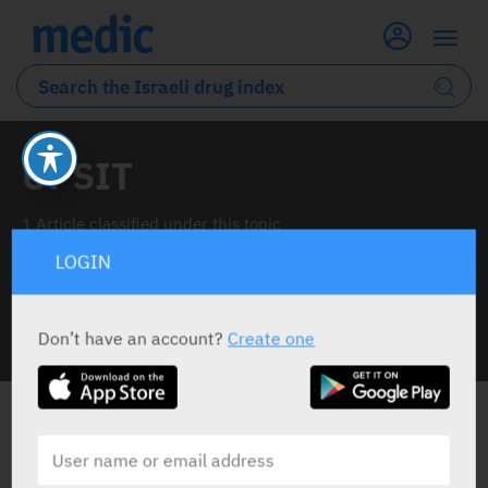
UPSIT
1 Article classified under this topic
LOGIN
Don’t have an account?
Create one
INFO LINE
ALL THE NEWS ABOUT
UPSIT