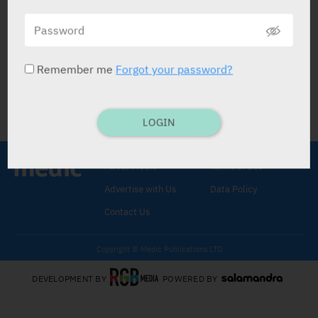
זיהוי מדורג חושף אנשים עם סמנים
ביולוגיים הקשורים למחלת
אלפא-סינוקלאין נוירונלית
Remember me
Forgot your password?
מדיק
08.05.2025
LOGIN
About Medic
Terms of Use
Advertise with Us
Data Policy
Contact Us
Copyright © Medic Publications LTD
DEVELOPMENT BY
POWERED BY