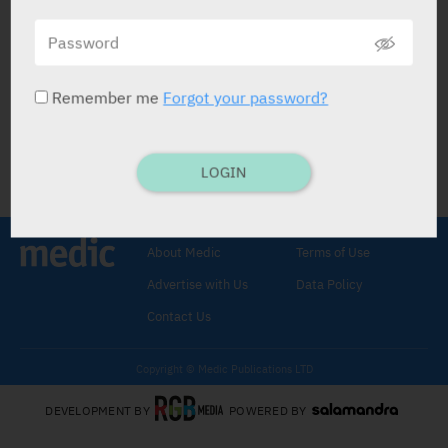
האם השראת מיטופאגיה עשויה להוות
אסטרטגיית טיפול חדשה עבור נבדקים עם
נוירופתיה פריפרית בעקבות טיפול
כימותרפי?
Remember me
Forgot your password?
מדיק
30.10.2024
LOGIN
About Medic
Terms of Use
Advertise with Us
Data Policy
Contact Us
Copyright © Medic Publications LTD
DEVELOPMENT BY
POWERED BY