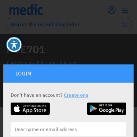
PDE701
1 Article classified under this topic
LOGIN
Don’t have an account?
Create one
INFO LINE
ALL THE NEWS ABOUT
PDE701