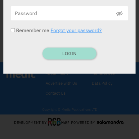
הקשר בין התמדה בטיפול תרופתי נגד יתר
לחץ דם ותוצאים בריאותיים בקרב מבוגרים
EUROPEAN JOURNAL OF CLINICAL
PHARMACOLOGY
Remember me
Forgot your password?
03.10.2019
LOGIN
About Medic
Terms of Use
Advertise with Us
Data Policy
Contact Us
Copyright © Medic Publications LTD
DEVELOPMENT BY
POWERED BY