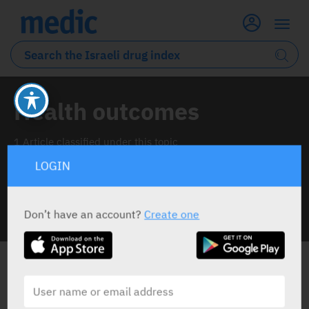
Health outcomes
1 Article classified under this topic
LOGIN
Don’t have an account?
Create one
INFO LINE
ALL THE NEWS ABOUT
HEALTH OUTCOMES