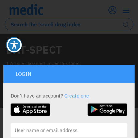
DAT-SPECT
1 Article classified under this topic
LOGIN
Don’t have an account?
Create one
INFO LINE
ALL THE NEWS ABOUT
DAT-SPECT