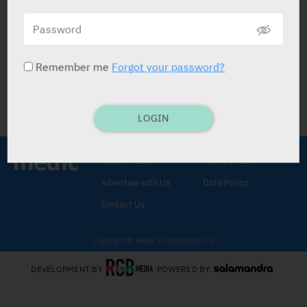
זיהוי מדורג חושף אנשים עם סמנים
ביולוגיים הקשורים למחלת
אלפא-סינוקלאין נוירונלית
Remember me
Forgot your password?
מדיק
08.05.2025
LOGIN
About Medic
Terms of Use
Advertise with Us
Data Policy
Contact Us
Copyright © Medic Publications LTD
DEVELOPMENT BY
POWERED BY