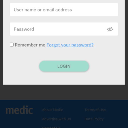
בטיחות טיפול בתרופות ממשפחת מעכבי
JAK בזמן היריון
05.03.2025
Remember me
Forgot your password?
ריכוז האוסלטמיביר בחלב אם קטן מזה של
מנה טיפולית לתינוקות
CLINICAL PHARMACOLOGY & THERAPEUTICS
LOGIN
14.03.2024
About Medic
Terms of Use
Advertise with Us
Data Policy