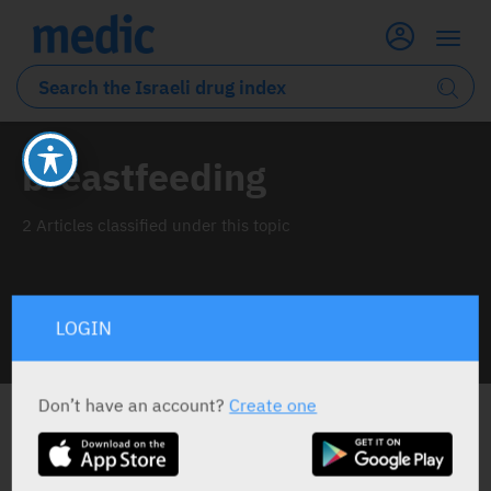
breastfeeding
2 Articles classified under this topic
LOGIN
INFO LINE
Don’t have an account?
Create one
ALL THE NEWS ABOUT
BREASTFEEDING