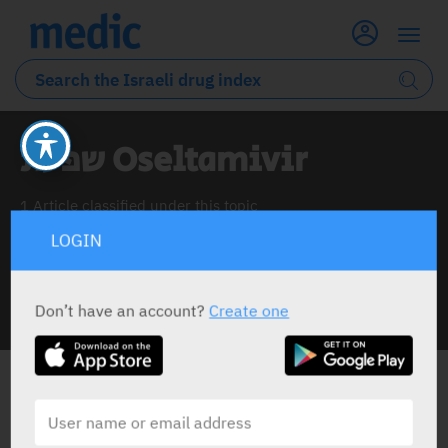
שפעת Oseltamivir
1 Article classified under this topic
LOGIN
Don’t have an account?
Create one
INFO LINE
שפעת OSELTAMIVIR
ALL THE NEWS ABOUT