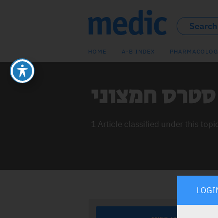
HOME
A-B INDEX
PHARMACOLOG
1 Article classified under this topi
LOGI