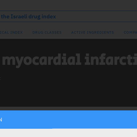
ICAL INDEX
DRUG CLASSES
ACTIVE INGREDIENTS
COMPA
סטרס חמצוני myocardial infarc
c
N
סטרס חמצוני MYOCARDIAL I
ALL THE NEWS ABOUT