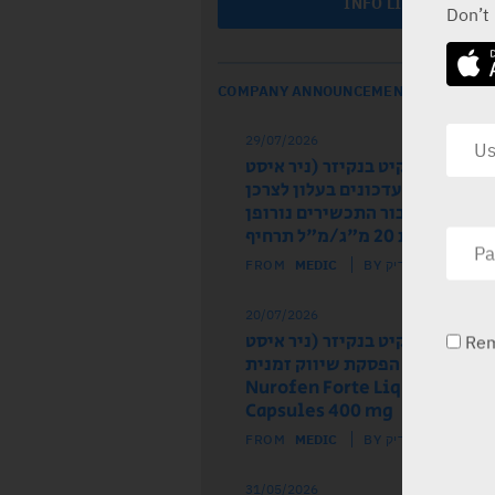
INFO LINE
Don’t
COMPANY ANNOUNCEMENTS
29/07/2026
ל הרישום רקיט בנקיזר (ניר איסט
 מודיע על עדכונים בעלון לצרכן
לון לרופא עבור התכשירים נורופן
וז ותות 20 מ"ג/מ"ל תרחיף
FROM
MEDIC
BY מדיק
20/07/2026
ל הרישום רקיט בנקיזר (ניר איסט
Re
) מודיע על הפסקת שיווק זמנית
של התכשיר Nurofen Forte Liquid
Capsules 400 mg
FROM
MEDIC
BY מדיק
31/05/2026