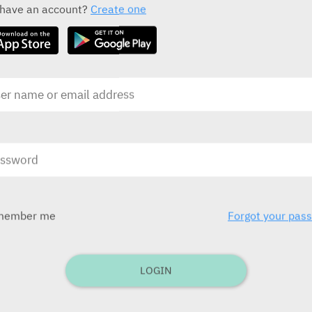
 have an account?
Create one
הפרה של מאזן הברזל בתיווך NRF2
טם לבבי
מדיק
17.0
בע
בע"מ)
ובע
לילדים תפ
בע
member me
Forgot your pas
בע"מ
LOGIN