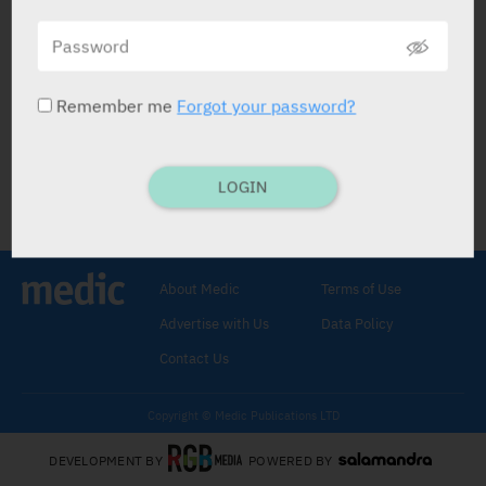
אריתרופויאטין אנושי רהקומביננטי
מדוע ישנם שני שיאים בערכי אריתרופרון
בדם לאחר טיפול עם אריתרופויאטין?
Remember me
Forgot your password?
BRITISH JOURNAL OF PHARMACOLOGY
11.08.2024
LOGIN
About Medic
Terms of Use
Advertise with Us
Data Policy
Contact Us
Copyright © Medic Publications LTD
DEVELOPMENT BY
POWERED BY