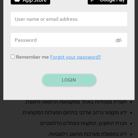
ביצוע פעילות אקדמית של הדרכה ומחקר במסגרת
הקהילה ומוסדות אקדמיים על פי הצורך והמצאי
השתלבות במערך הרפואה המחוזי, על פי המקובל
ובהתאם להסכמים ולצרכים.
התעדכנות מקצועית שוטפת, באמצעות ספרות מקצועית,
מקורות מידע מקוונים, כנסים, השתלמויות ועוד.
ביצוע מטלות נוספות בתחום המקצועי, לפי הוראות
הממונה.
Remember me
Forgot your password?
דרישות התפקיד:
LOGIN
תואר MD ברפואה.
רישיון ישראלי לעסוק ברפואה.
תעודת מומחיות באחד ממקצועות הרפואה היועצת.
ידע מקצועי נרחב ועדכני בתחום הפעילות המקצועית.
הכרת החוקים, התקנות והנהלים הרלוונטיים.
ידע בהפעלת מערכות מחשב רלוונטיות.