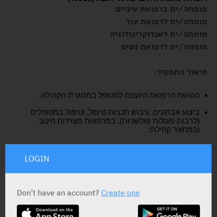
מומחה/ית ברפואת עיניים
מומחה/ית לרפואת עור
מומחה/ית לאנדוקרינולוגיה
מומחה/ית לרפואת נשים
תיאור התפקיד:
הנגשת הרפואה היועצת למטופל במסגרת הקהילה.
ביצוע אבחונים, גיבוש תכניות טיפול, וטיפול במטופלים
(לרבות פעולות פולשניות), במרפאות מצוידות היטב
ובמתאר קהילתי.
השתתפות בוועדות, בישיבות ובדיונים בנושאים מקצועיים
שונים, במרפאה ובמחוז.
LOGIN
העברת מידע רפואי, בכתב או בעל פה, על פי הצורך
ובהתאם לדרישות ולנהלים.
Don’t have an account?
Create one
קשרי עבודה עם גורמים שונים בקהילה, ועם גורמי חוץ,
כגון אקדמיה, בתי חולים ועוד.