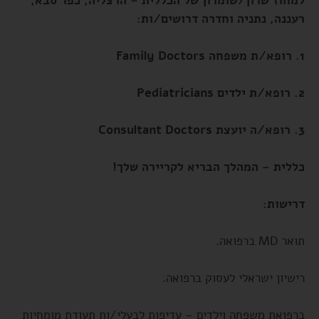
למחוז שרון/שומרון של הכללית – הרצליה, כפר סבא,
רעננה, נתניה וחדרה
דרושים/ות:
1. רופא/ת משפחה Family Doctors
2. רופא/ת ילדים Pediatricians
3. רופא/ה יועצת Consultant Doctors
כללית – המהלך הבריא לקריירה שלך!
דרישות:
תואר MD ברפואה.
רישיון ישראלי לעסוק ברפואה.
ברפואת משפחה וילדים – עדיפות לבעלי/ות תעודת מומחיות