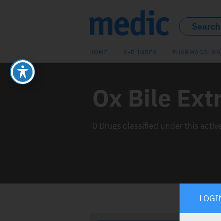
HOME
A-B INDEX
PHARMACOLOG
Ox Bile Ext
0 Drugs classified under this activ
LOGI