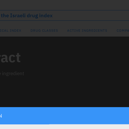
ICAL INDEX
DRUG CLASSES
ACTIVE INGREDIENTS
COMPA
ract
e ingredient
N