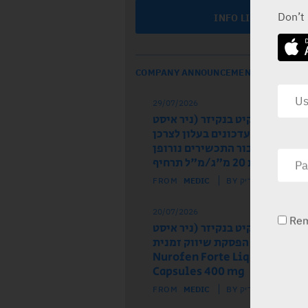
Don’t
INFO LINE
COMPANY ANNOUNCEMENTS
29/07/2026
ל הרישום רקיט בנקיזר (ניר איסט
 מודיע על עדכונים בעלון לצרכן
לון לרופא עבור התכשירים נורופן
וז ותות 20 מ"ג/מ"ל תרחיף
FROM
MEDIC
BY מדיק
20/07/2026
Re
ל הרישום רקיט בנקיזר (ניר איסט
) מודיע על הפסקת שיווק זמנית
של התכשיר Nurofen Forte Liquid
Capsules 400 mg
FROM
MEDIC
BY מדיק