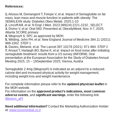
References:
1.
Alissou M, Demangent T, Folope V, et al. Impact of Semaglutide on fat
mass, lean mass and muscle function in patients with obesity: The
SEMALEAN study. Diabetes Obes Metab. 2025;1-10
2.
Lincoff AM, et al. N Engl J Med. 2023;389(24):2221-2232.; SELECT
3.
Divino V, et al. Oral-060. Presented at: ObesityWeek; Nov. 4-7, 2025;
Atlanta SCORE primary
4.
Wegovy® IL SPC as approved by MOH.
5.
Wilding, John PH, et al. New England Journal of Medicine 384.11 (2021):
989-1002. STEP 1
6.
Davies, Melanie, et al. The Lancet 397.10278 (2021): 971-984. STEP 2
7.
Arnaut T, Hartaigh BO, Byrne K, et al. Impact on food noise after initiating
semaglutide treatment: results from a US survey (INFORM). Oral
presentation at the European Association for the Study of Diabetes Annual
Meeting 2025; 15 – 19September 2025; Vienna, Austria
Semaglutide 2.4mg (Wegovy®) is indicated as an adjunct to a reduced-
calorie diet and increased physical activity for weight management,
including weight loss and weight maintenance.
For complete information please refer to the
updated physician leaflet
in
the MOH website.
For information on the
approved product’s indications, most common
adverse events
, and
significant warnings
, enter the following link:
Wegovy_aPI
Need additional information?
Contact the Marketing Authorization Holder
at:
www.novonordisk.co.il