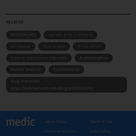
RELATED
פרמקולוגיה מדיק ולפרואט
RESEARCHES
רעילות כבדית
שומנים בכבד
אצטאמינופן
אינטראקציה תרופתית valproate
Acetaminophen
hepatic steatosis
Hepatotoxicity
drug interaction
https://pubmed.ncbi.nlm.nih.gov/41041829/
About Medic
Terms of Use
Advertise with Us
Data Policy