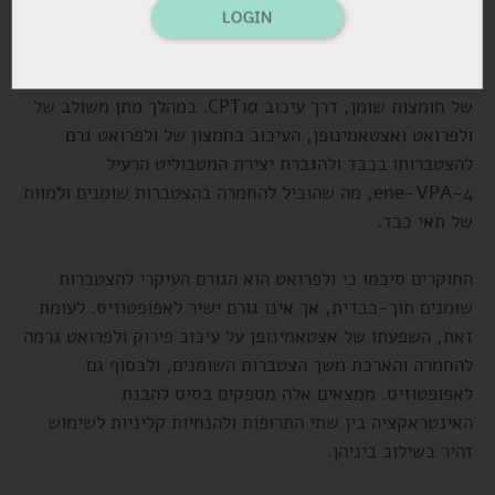
LOGIN
בביטוי האנזימים DGAT1/2, ופגיעה ביכולת ההובלה של
טריגליצרידים דרך דיכוי הביטוי של MTTP. במקביל,
אצטאמינופן עיכב את תהליך החמצון הביטא
‑
מיטוכונדריאלי
של חומצות שומן, דרך עיכוב CPT1α. במהלך מתן משולב של
ולפרואט ואצטאמינופן, העיכוב בחמצון של ולפרואט גרם
להצטברותו בכבד ולהגברת יצירת המטבוליט הרעיל
4
‑
‑
ene
VPA, מה שהוביל להחמרה בהצטברות שומנים ולמוות
של תאי כבד.
החוקרים סיכמו כי ולפרואט הוא הגורם העיקרי להצטברות
שומנים תוך
‑
כבדית, אך אינו גורם ישיר לאפופטוזיס. לעומת
זאת, השפעתו של אצטאמינופן על עיכוב פירוק ולפרואט גרמה
להחמרה והארכת משך הצטברות השומנים, ולבסוף גם
לאפופטוזיס. ממצאים אלה מספקים בסיס להבנת
האינטראקציה בין שתי התרופות ולהנחיות קליניות לשימוש
זהיר בשילוב ביניהן.