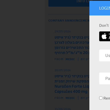
INFO LINE
LOGI
COMPANY ANNOUNCEMENTS
Don’t
29/07/2026
ל הרישום רקיט בנקיזר (ניר איסט
 מודיע על עדכונים בעלון לצרכן
לון לרופא עבור התכשירים נורופן
וז ותות 20 מ"ג/מ"ל תרחיף
FROM
MEDIC
BY מדיק
20/07/2026
ל הרישום רקיט בנקיזר (ניר איסט
) מודיע על הפסקת שיווק זמנית
של התכשיר Nurofen Forte Liquid
Capsules 400 mg
Re
FROM
MEDIC
BY מדיק
31/05/2026