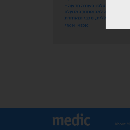
עה מחברת אסטלס: בשורה חדשה
ואוזה זמינה למבוטחות המושלם
בכללית, מכבי ומאוחדת
FROM
MEDIC
About M