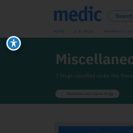
HOME
A-B INDEX
PHARMACOLOG
Miscellane
3 Drugs classified under this ther
Obstetrics and Gynecology