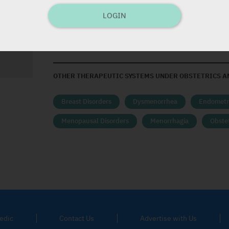
הוד -
LOGIN
OTHER THERAPEUTIC SYSTEMS UNDER OBSTETRICS A
Breast Disorders
Dysmenorrhea
Endometri
Menopausal Disorders
Menorrhagia
Obstet
edic
Contact Us
Advertise with Us