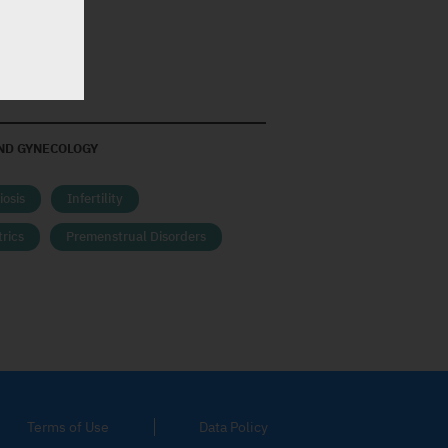
ND GYNECOLOGY
osis
Infertility
rics
Premenstrual Disorders
Terms of Use
Data Policy