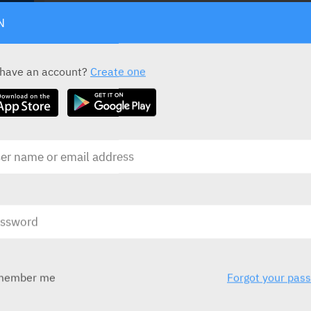
N
Bonjesta
D
 have an account?
Create one
Tzamal
T
בע
בע"מ)
ובע
לילדים תפ
בע
Esmya 5 mg Tablets
בע"מ
CTS
member me
Forgot your pas