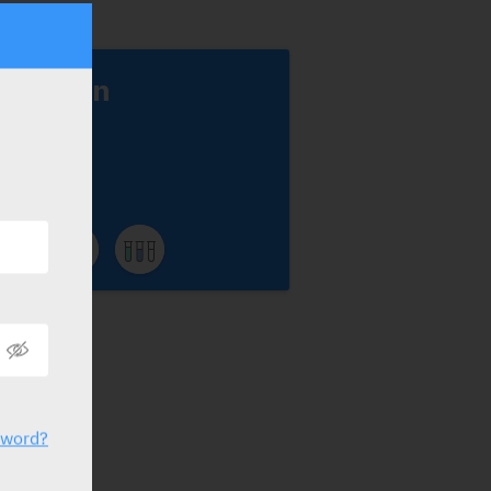
iclectin
zamal
sword?